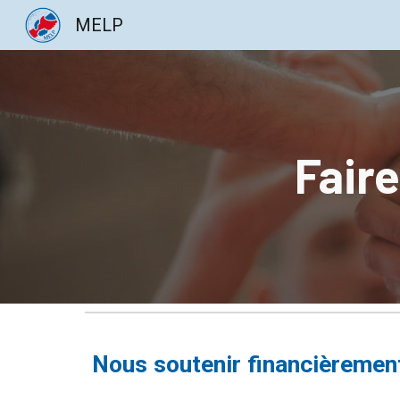
MELP
Sk
Fair
Nous soutenir f
inancièremen