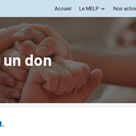
Accueil
Le MELP
Nos actio
ip to main content
Skip to navigat
e un don
t.